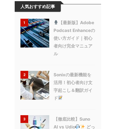
人気おすすめ記事
【最新版】Adobe
1
Podcast Enhanceの
使い方ガイド｜初心
者向け完全マニュア
ル
Sonixの最新機能を
2
活用！初心者向け文
字起こし＆翻訳ガイ
ド
【徹底比較】Suno
3
AI vs Udio
どっ