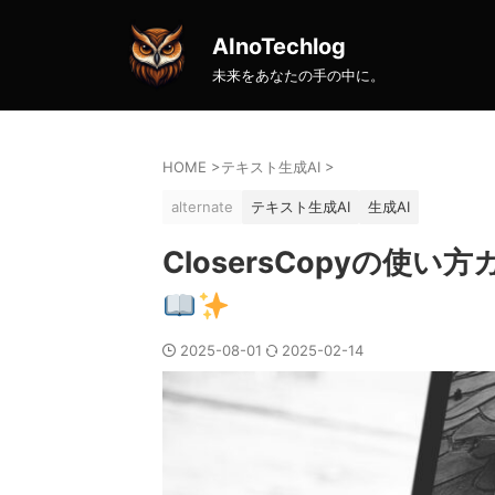
AInoTechlog
未来をあなたの手の中に。
HOME
>
テキスト生成AI
>
alternate
テキスト生成AI
生成AI
ClosersCopyの
2025-08-01
2025-02-14